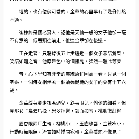
堪的，也有俊俏可愛的，金華的心里早有了幾分打熬
不過。
崔棟終是個老實人，認他是天仙一般的女子他卻一毫
不有意的。低著頭往前走，惟這金華卻在後邊。
正在走著，只聽背後五七步遠近一個女子燕語鶯聲，
笑語如簫之音，他原是色中的個餓鬼，猛然一聽此等美
音，心下早知有非常的美貌急忙回頭一看，只見一個
老嫗，一個侍女相伴著一個嬌嬌艷艷的女子約莫有十五六
歲。
金華緩著腳步扭著頭兒，斜著眼兒，偷偷的細看，但
見那女子烏云巧挽，碧翠押鬢，銀面如雪，桃肋徽紅柳
眉杏眼兩耳生輪，櫻桃小口，玉齒珠唇，金蓮窄小，
行動時無限無，流言語時嬌間宛轉，金華看罷不像見了