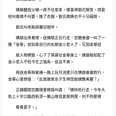
嬌娘聽說父親一夜不往家來，便喜得眉花眼笑，尋管
他叫看燈不叫要，換了衣服。劉氏媽媽也不十分礙阻，
劉氏叫老嫗與蘭兒相伴。
嬌娘出來看燈，這嬌娘正在行走，忽聽後邊一叫了一
聲「金華」就知是自已的右鄰金小官人了，又因金華這
般人物標致，心下了羨慕在金華身上，嬌娘暗若配了
金小官人不枉今生之福矣，這且不表。
再說金華與崔棟一路上玩月消遣只在嬌娘後邊款行，
金華心里想道：「此是誰家女子生得恁般嬌艷美麗？」
正躊躕間忽聽頭里姥嫗叫道：「嬌快些行走，今年大
街上十字口臨西新添一鰲山燈見甚是熱鬧，何不到那裡
看看耍子。」