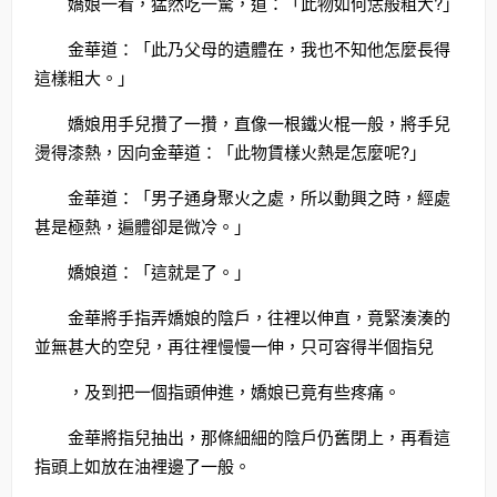
嬌娘一看，猛然吃一驚，道：「此物如何恁般粗大?」
金華道：「此乃父母的遺體在，我也不知他怎麼長得
這樣粗大。」
嬌娘用手兒攢了一攢，直像一根鐵火棍一般，將手兒
燙得漆熱，因向金華道：「此物賃樣火熱是怎麼呢?」
金華道：「男子通身聚火之處，所以動興之時，經處
甚是極熱，遍體卻是微冷。」
嬌娘道：「這就是了。」
金華將手指弄嬌娘的陰戶，往裡以伸直，竟緊湊湊的
並無甚大的空兒，再往裡慢慢一伸，只可容得半個指兒
，及到把一個指頭伸進，嬌娘已竟有些疼痛。
金華將指兒抽出，那條細細的陰戶仍舊閉上，再看這
指頭上如放在油裡邊了一般。