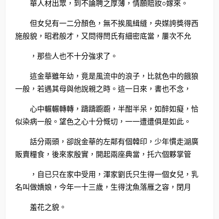
華人材出眾，到不論聘之厚薄，情願賠妝○嫁來。
但女兒有一二分顏色，無不挨風緝縫，央媒誇獎得西
施般貌，昭君般才，又問得閆氏有細密底當，屢次不允
，那些人也不十分強求了。
這金華雖年幼，竟是風流中的浪子，比就色中的餓狼
一般，若遇其母與他說親之時。這一日來，書也不念，
心中輾輾轉轉，躊躊躕躕，半酣半呆，如醉如癡，恰
似染病一般。望色之心十分慨切，一一遭遭俱是如此。
話分兩頭，卻說金華的左鄰有個韓印，少年慣走湖廣
販賣糧食，後來家殷實，開起兩座典當，托六個夥掌管
，自已只在家中受用，渾家劉氏只生得一個女兒，乳
名叫做嬌娘，今年一十三歲，生得沈魚落雁之容，閉月
羞花之貌。