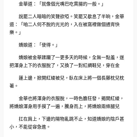
金華道：「就像個光嘴巴吃貫腸的一般。」
說罷二人暗暗的笑聲欲啞。笑罷又歇息了半晌，金華
道：「咱二人何不脫的光光的，入在被窩裡做個通宵快
樂。」
嬌娘道：「使得。」
嬌娘被金華蹂躪了一更多天的時候，全無一點羞，遂
把渾身上下的衣服脫了，又換了一對紅綢鞋兒，穿在金
蓮上邊，掀開紅綾被兒，臥在床上將一個長藤枕兒枕
著。
金華也將渾身的衣服脫，一時色膽狂發，揭開紅綾，
將嬌娘渾身用手摸了一遍，騰身而上，將嬌娘兩條腿兒
扛在肩上，下邊的陽物亂跳不止，知道嬌娘的陰戶甚
小，不能從容急進。