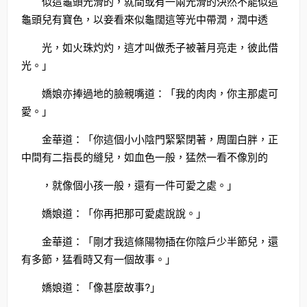
似這龜頭光滑的，就間或有一兩光滑的決然不能似這
龜頭兒有寶色，以妾看來似龜闊這等光中帶潤，潤中透
光，如火珠灼灼，這才叫做禿子被著月亮走，彼此借
光。」
嬌娘亦捧過地的臉親嘴道：「我的肉肉，你主那處可
愛。」
金華道：「你這個小小陰門緊緊閉著，周圍白胖，正
中間有二指長的縫兒，如血色一般，猛然一看不像別的
，就像個小孩一般，還有一件可愛之處。」
嬌娘道：「你再把那可愛處說說。」
金華道：「剛才我這條陽物插在你陰戶少半節兒，還
有多節，猛看時又有一個故事。」
嬌娘道：「像甚麼故事?」