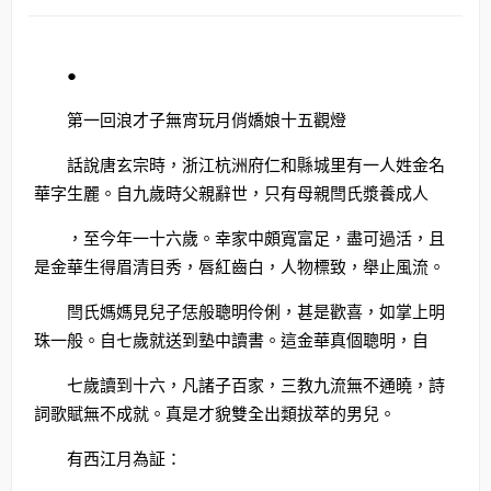
●
第一回浪才子無宵玩月俏嬌娘十五觀燈
話說唐玄宗時，浙江杭洲府仁和縣城里有一人姓金名
華字生麗。自九歲時父親辭世，只有母親閆氏漿養成人
，至今年一十六歲。幸家中頗寬富足，盡可過活，且
是金華生得眉清目秀，唇紅齒白，人物標致，舉止風流。
閆氏媽媽見兒子恁般聰明伶俐，甚是歡喜，如掌上明
珠一般。自七歲就送到塾中讀書。這金華真個聰明，自
七歲讀到十六，凡諸子百家，三教九流無不通曉，詩
詞歌賦無不成就。真是才貌雙全出類拔萃的男兒。
有西江月為証：