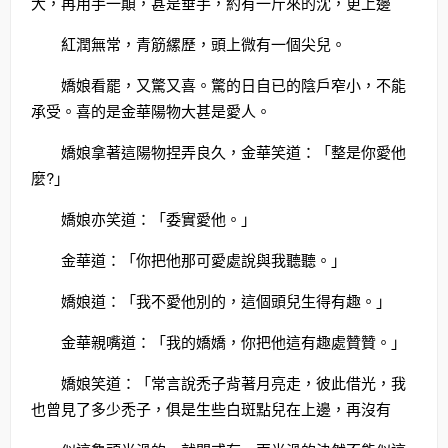
大，再用手一顛，甚是垂手，約有一斤來的沈，更上邊
紅潤無常，青筋縲歷，頭上微有一個尖兒。
嬌娘看罷，又驚又喜。驚的日自已的陰戶窄小，不能
承受。喜的是金華陽物大甚是愛人。
嬌娘拿著這陽物捏弄良久，金華笑道：「整是你愛他
麼?」
嬌娘亦笑道：「委實愛他。」
金華道：「你把他那可愛處說與我聽聽。」
嬌娘道：「我不愛他別的，這個頭兒生得有趣。」
金華親嘴道：「我的嬌嬌，你把他這有趣處贊贊。」
嬌娘笑道：「常言說禿子背著月亮走，彼此借光，我
也曾見了多少禿子，俱是生些白斑點兒在上邊，再沒有