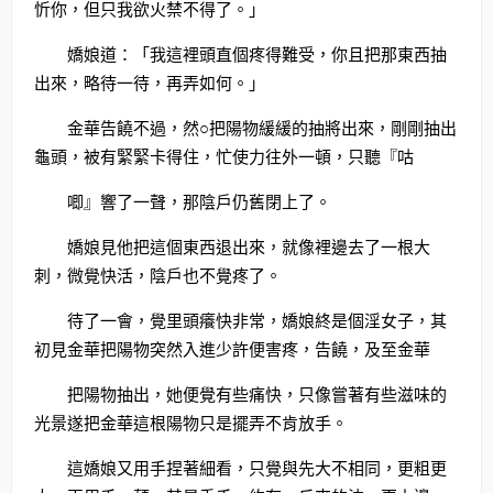
忻你，但只我欲火禁不得了。」
嬌娘道：「我這裡頭直個疼得難受，你且把那東西抽
出來，略待一待，再弄如何。」
金華告饒不過，然○把陽物緩緩的抽將出來，剛剛抽出
龜頭，被有緊緊卡得住，忙使力往外一頓，只聽『咕
唧』響了一聲，那陰戶仍舊閉上了。
嬌娘見他把這個東西退出來，就像裡邊去了一根大
刺，微覺快活，陰戶也不覺疼了。
待了一會，覺里頭癢快非常，嬌娘終是個淫女子，其
初見金華把陽物突然入進少許便害疼，告饒，及至金華
把陽物抽出，她便覺有些痛快，只像嘗著有些滋味的
光景遂把金華這根陽物只是擺弄不肯放手。
這嬌娘又用手捏著細看，只覺與先大不相同，更粗更