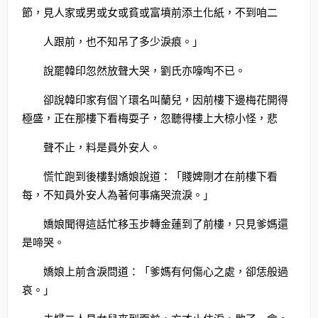
節，見人家或男或女或貧或富墳前添土化紙，不到咱二
人跟前，也不知吊了多少淚痕。」
說罷韓印忽然放聲大哭，劉氏亦嚎啕不已。
卻說韓印家有個丫環名叫蘭兒，因前樓下邊梅花開得
極盛，正在那樓下看梅耍子，忽聽得樓上大椋小怪，悲
聲不止，料是員外安人。
慌忙跑到後樓對嬌娘說道：「賤婢剛才在前樓下看
每，不知員外安人為著何事痛哭流淚。」
嬌娘聞得這話忙移玉步轉金蓮到了前樓，只見爹媽還
是啼哭。
嬌娘上前含淚問道：「爹媽有何傷心之處，卻恁般過
哀。」