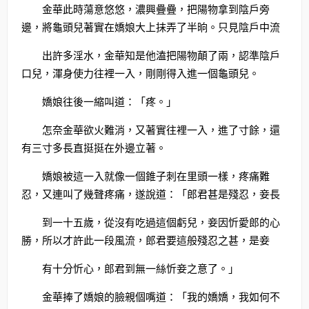
金華此時蕩意悠悠，濃興疊疊，把陽物拿到陰戶旁
邊，將龜頭兒著實在嬌娘大上抹弄了半晌。只見陰戶中流
出許多淫水，金華知是他溘把陽物顛了兩，認準陰戶
口兒，渾身使力往裡一入，剛剛得入進一個龜頭兒。
嬌娘往後一縮叫道：「疼。」
怎奈金華欲火難消，又著實往裡一入，進了寸餘，還
有三寸多長直挺挺在外邊立著。
嬌娘被這一入就像一個錐子刺在里頭一樣，疼痛難
忍，又連叫了幾聲疼痛，遂說道：「郎君甚是殘忍，妾長
到一十五歲，從沒有吃過這個虧兒，妾因忻愛郎的心
勝，所以才許此一段風流，郎君要這般殘忍之甚，是妾
有十分忻心，郎君到無一絲忻妾之意了。」
金華捧了嬌娘的臉親個嘴道：「我的嬌嬌，我如何不