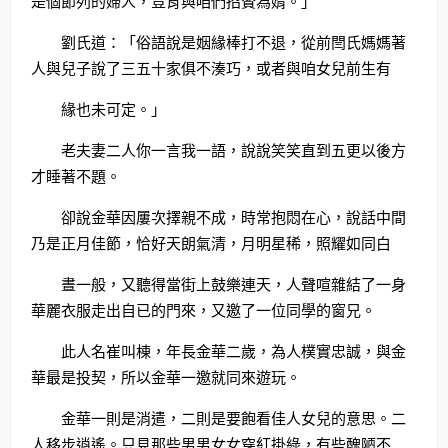
是個節列的婦人，豈肯與咱們招贅為婿。」
劉氏道：「俗語說是姻緣棒打不退，從前閆氏媽媽著
人與兒子說了三五十家俱不湊巧，或者與咱女兒前生有
緣也未可定。」
老夫妻二人你一言我一語，說說笑笑直到五更以後方
才睡著不題。
卻說金華因屢次擇親不成，時常抱悶在心，說話中間
乃是正月佳節，恰好天朗氣清，月明星稀，照耀如同白
晝一般，又聽得當街上鼓樂連天，人聲喧雜結了一身
華麗衣服走出自已的門來，又邀了一位同學的窗兄。
此人名崔叫棟，年長金華二歲，為人樸實忠誠，與金
華最是投契，所以金華一邀就同來遊玩。
金華一則是消遣，二則是要飽看佳人女兒的意思。二
人移步逍遙。只見那些男男女女穿紅掛綠，有些醜陋不