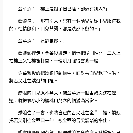
金華道：「樓上是娘子自已睡，卻還有別人?」
嬌娘道：「那有別人，只有一個蘭兒是從小兒服侍我
的，性情隨和，口兒甚緊，那是決然不礙的。」
金華道：「這卻更妙。」
嬌娘頭裡走，金華後邊走，悄悄把樓門推開，二人上
在樓上又把樓窗打開，一輪明月照得雪亮一般。
金華緊緊的把嬌娘抱到懷中，面對著面兒親了個嘴，
將舌尖吐在嬌娘的口裡。
嬌娘的口兒原不甚大，被金華這一個舌頭尖送在裡
邊，就把個小小的櫻桃口兒塞的個滿滿當當。
嬌娘住了一會，也將自已的舌尖吐在金華口裡，嬌娘
把舌尖剛往金華口一伸，被金華的舌尖緊緊的搭住，
闃實鳴咂唧唧有聲，咂得嬌娘渾身癢麻。褲襠裡早已