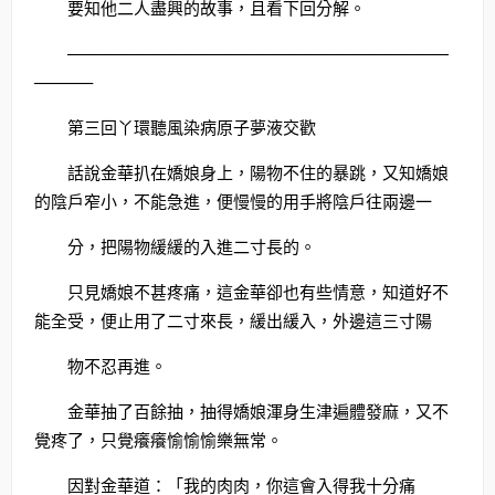
要知他二人盡興的故事，且看下回分解。
———————————————————————
———–
第三回丫環聽風染病原子夢液交歡
話說金華扒在嬌娘身上，陽物不住的暴跳，又知嬌娘
的陰戶窄小，不能急進，便慢慢的用手將陰戶往兩邊一
分，把陽物緩緩的入進二寸長的。
只見嬌娘不甚疼痛，這金華卻也有些情意，知道好不
能全受，便止用了二寸來長，緩出緩入，外邊這三寸陽
物不忍再進。
金華抽了百餘抽，抽得嬌娘渾身生津遍體發麻，又不
覺疼了，只覺癢癢愉愉愉樂無常。
因對金華道：「我的肉肉，你這會入得我十分痛