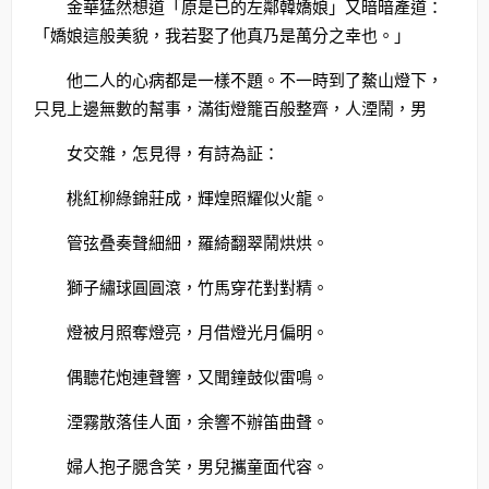
金華猛然想道「原是已的左鄰韓嬌娘」又暗暗產道：
「嬌娘這般美貌，我若娶了他真乃是萬分之幸也。」
他二人的心病都是一樣不題。不一時到了鰲山燈下，
只見上邊無數的幫事，滿街燈籠百般整齊，人湮鬧，男
女交雜，怎見得，有詩為証：
桃紅柳綠錦莊成，輝煌照耀似火龍。
管弦叠奏聲細細，羅綺翻翠鬧烘烘。
獅子繡球圓圓滾，竹馬穿花對對精。
燈被月照奪燈亮，月借燈光月偏明。
偶聽花炮連聲響，又聞鐘鼓似雷鳴。
湮霧散落佳人面，余響不辦笛曲聲。
婦人抱子腮含笑，男兒攜童面代容。