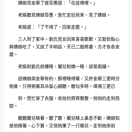
嬌娘見金華了遂答應道：「在這裡哩。」
老嫗聽見嬌娘答應，急忙走近前來，見了嬌娘。
老嫗道：「了不得了，回家走罷。」
三人到了家中，劉氏見女回來喜喜歡歡，又取些點心
與嬌娘吃了，又說了半晌話，天已二鼓將盡，方才各各安
寢。
老嫗和劉氏前樓睡，蘭兒和嬌一睡，卻是兩鋪。
這嬌娘與金華有約，那裡睡得著，又許金華三更時分
相會，只得側著耳朵留心細聽。聽勾多時，堪堪三更已
到，慌忙穿了衣服，收拾的齊齊整整，悄悄的走到西
間。
聽聽蘭兒睡著，聽了聽，蘭兒睡上鼻息不斷，嬌娘知
是他睡著，心下實，又悄悄秉了一只燭兒，走到她床前