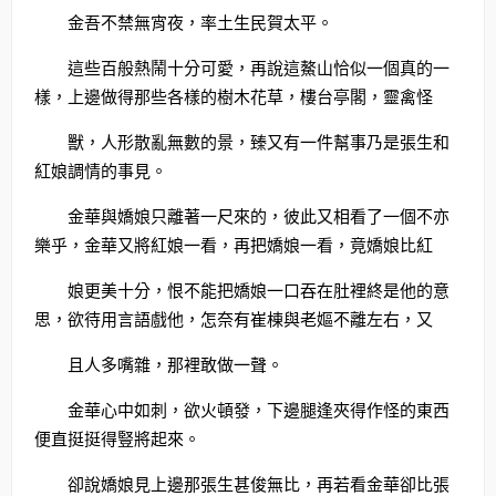
金吾不禁無宵夜，率土生民賀太平。
這些百般熱鬧十分可愛，再說這鰲山恰似一個真的一
樣，上邊做得那些各樣的樹木花草，樓台亭閣，靈禽怪
獸，人形散亂無數的景，臻又有一件幫事乃是張生和
紅娘調情的事見。
金華與嬌娘只離著一尺來的，彼此又相看了一個不亦
樂乎，金華又將紅娘一看，再把嬌娘一看，竟嬌娘比紅
娘更美十分，恨不能把嬌娘一口吞在肚裡終是他的意
思，欲待用言語戲他，怎奈有崔棟與老嫗不離左右，又
且人多嘴雜，那裡敢做一聲。
金華心中如刺，欲火頓發，下邊腿逢夾得作怪的東西
便直挺挺得豎將起來。
卻說嬌娘見上邊那張生甚俊無比，再若看金華卻比張