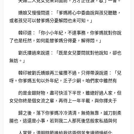
夫婦二人見女兒來到面前，方才止住淚，歇了一會。
嬌娘又慢慢問道：「爹媽將心中委曲說與孩兒聽聽，
或者孩兒可以替爹媽分憂解悶也未可知。」
韓印道：「你小小年紀，不達事務，你爹媽就對你說
了也是枉然，如何能替爹媽分得憂，解得悶。」
劉氏摟過來說道：「既是女兒要問就對他說知，卻也
無妨。」
韓印被劉氏嬌娘再三催攢不過，只得帶淚說道：「兒
呀。你爹媽五旬以外年紀，乏子少嗣。咱們家中雖然有
的是金銀財物，盡可快活下半世，雖總好過人家，但
女兒你終是個女流之輩，再待上一年半載，與你擇夫于
歸之後，落下你爹媽冷冷清清，無倚無靠，誠刀割柔
腸也，這還是小事，若到我二人那死後恁般家私插與何
人掌管，清明時節誰給我這兩個苦鬼墳頭燒紙化