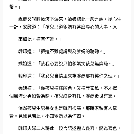
幣。」
說罷又噗簌簌滾下淚來，嬌娘聽此一般言語，遂心生
一計，安慰道：「孩兒只道爹媽有甚麼專心的大事，原
來如此，這有何難。」
韓印道：「把這不難處說與為爹媽的聽聽。」
嬌娘道：「孩我心要說只怕爹媽笑孩兒無廉恥。」
韓印道：「我女兒自情里來為爹媽那有笑你之理。」
嬌娘道：「你孩兒這樣顏色，又這等家私，不才擇一
個風流少男招贅為婿，孩兒終身有托，爹媽後世有靠，
倘然孩兒生男長女也是韓門根基，那時家私有人掌
管。見鄙見若此，不知爹媽以為何如。」
韓印夫婦二人聽此一段言語遂撥去憂容，變為喜色，