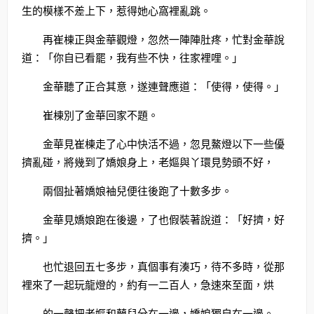
生的模樣不差上下，惹得她心窩裡亂跳。
再崔棟正與金華觀燈，忽然一陣陣肚疼，忙對金華說
道：「你自已看罷，我有些不快，往家裡哩。」
金華聽了正合其意，遂連聲應道：「使得，使得。」
崔棟別了金華回家不題。
金華見崔棟走了心中快活不過，忽見鰲燈以下一些優
擠亂碰，將幾到了嬌娘身上，老嫗與丫環見勢頭不好，
兩個扯著嬌娘袖兒便往後跑了十數多步。
金華見嬌娘跑在後邊，了也假裝著說道：「好擠，好
擠。」
也忙退回五七多步，真個事有湊巧，待不多時，從那
裡來了一起玩龍燈的，約有一二百人，急速來至面，烘
的一聲把老嫗和蘭兒分在一邊，嬌娘獨自在一邊。