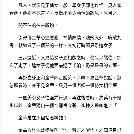
凡人，就像見了仙女一般，尋女子卻也作怪，見人家
看他，他卻不竟羞恥，反做出多少動情的款兒，眉目之
間不住的往來顧盼。
引得個金華心迷意亂，神情繚繞，魂飛天外，魄散九
霄，就如做了一個夢的一樣，其初行時節只離這女子二
三步遠近，又見這女子眉相戲之時，便呆呆站住，卻
忘了走了，這女子從他面前過了半晌，仍是呆呆的立著。
再說崔棟正和金華同走說笑，半晌不見金華說話，忽
忽頭看時，並不見金華，只見一個老嫗一個侍女相伴著
一個美貌女子往面前行過，再往後看時，約莫有十幾
步以外，金華獨自一個在那裡立著，崔棟大聲叫道：「
金華弟在那里站著等誰？」
金華昏昏沈沈聽見叫了他一聲方才醒悟，才知道自已