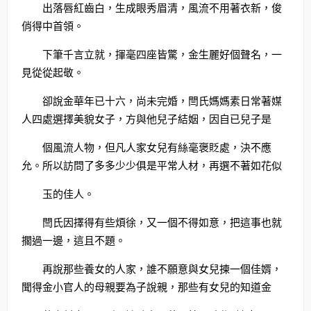
出落唇紅齒白，生成眼秀眉清，風流不用著衣新，俊
俏得中首領。
下筆千言立就，揮毫四座皆驚，金生麗好個聲名，一
見從從起敬。
卻說金華年已十六，尚未完婚，閆氏媽媽素日常著媒
人四處選擇美貌女子，方與他兒子結姻，因自已兒子是
個風流人物，但凡人家女兒有絲毫褒貶處，決不應
允。所以訪問了多多少少俱是平常人材，再選不著如花似
玉的佳人。
閆氏因擇得有些煩徐，又一個不得如意，把這事也就
擱過一邊，這且不題。
再說那些養女的人家，誰不願意與女兒揀一個佳婿，
聞得金小官人的母親要為子說親，那些有女兒的知道金