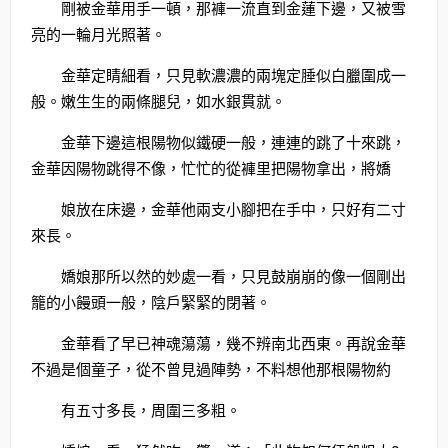
剛被金華用手一頓，那褲一流直到金蓮下邊，又被雪
亮的一輪月光照著。
金華定睛細看，只見軟濃濃的兩塊定腄似白臘圍成一
般。嫩生生的兩條腿兒，如水銀貫就。
金華下邊這根陽物似鐵硬一般，連連的跳了十來跳，
金華因陽物跳得不像，忙忙的從褲里把陽物拿出，將嬌
娘放在床邊，金華他兩支小腳把在手中，只好有二寸
來長。
嬌娘那所以然的妙處一看，只見鼓崩崩的像一個剛出
籠的小饅頭一般，陰戶緊緊的閉著。
金華看了早已神魂蕩蕩，幾不辨南北西東。再說金華
不過是個童子，從不曾見過陣勢，不料想他那根陽物約
有五寸多長，周圍三多粗。