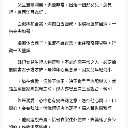
又且畫鸞刺鳳，美艷非常，出落一個好女兒，怎見
得，有西江月為証：
面似桃花含露，體如白雪團成，眼橫秋波黛眉清。十
指尖尖如筍。
嬝娜休言西子，風流不讓崔鶯，金蓮窄窄鞋兒輕，行
動一天豐韻。
韓印女兒生得人物齊整，不肯許個平常之人，必要揀
個讀書君子方才許，是韓印心里意思，因女兒年紀尚小
，猶在嬌愛，況膝下無子，決不肯早早許配與人，就
是金家自家媒說親之時，媒人亦曾五次三番說合，韓印
終是溺愛，心中也有幾許跽之意，怎奈他心問口，口
問心，吞吞吐吐，恍恍惚惚再不定準，媒人若返問緊時
，他就連說帶罵，恰省衣裳往外便輦，媒婆落了多少
沒趣，誰敢再來強說。