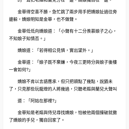
金華得空喜不勝，急忙跳了兩步用手把嬌娘扯過往旁
邊躲，嬌娘明知是金華，也不做聲。
金華低低向嬌娘道：「小聲有十二分羨慕娘子之心，
不知娘子知情否。」
嬌娘道：「若得相公見憐，實出望外。」
金華道：「娘子既不棄嫌，今夜三更時分與娘子後樓
一會如何?」
嬌娘不肯以言語應承，但只把頭點了幾點，說猶未
了，只見那些玩龍燈的人將幾過，只聽老嫗與蘭兒大聲叫
道：「阿姑在那裡?」
金華知是老嫗與侍兒尋找嬌娘，怕被他兩個撞破就撒
了嬌娘的手兒，獨自回家了。