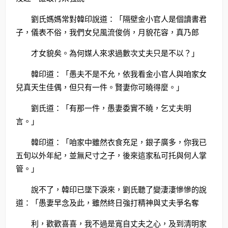
劉氏媽媽常對韓印說道：「隔壁金小官人是個讀書君
子，儀表不俗，我們女兒風流俊俏，月貌花容，真乃郎
才女貌矣。為何媒人來求過數次丈夫只是不以？」
韓印道：「愚夫不是不允，依我看金小官人與咱家女
兒真天生佳偶，但只有一件。賢妻你可曉得麼。」
劉氏道：「有那一件，愚妻委實不曉，乞丈夫明
言。」
韓印道：「咱家中雖然衣食充足，銀子廣多，你我已
五旬以外年紀，並無尺寸之子，後來這家私可托與何人掌
管。」
說不了，韓印已墜下淚來，劉氏聽了變淒淒慘慘的說
道：「愚妻早念及此，雖然終日強打精神與丈夫爭名奪
利，歡歡喜喜，我不過是寬自丈夫之心，及到清明家