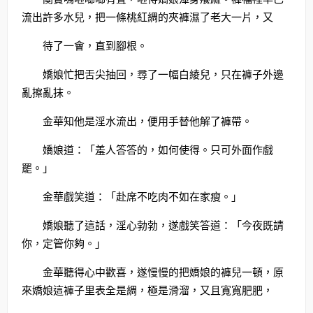
流出許多水兒，把一條桃紅綢的夾褲濕了老大一片，又
待了一會，直到腳根。
嬌娘忙把舌尖抽回，尋了一幅白綾兒，只在褲子外邊
亂擦亂抹。
金華知他是淫水流出，便用手替他解了褲帶。
嬌娘道：「羞人答答的，如何使得。只可外面作戲
罷。」
金華戲笑道：「赴席不吃肉不如在家瘦。」
嬌娘聽了這話，淫心勃勃，遂戲笑答道：「今夜既請
你，定管你夠。」
金華聽得心中歡喜，遂慢慢的把嬌娘的褲兒一頓，原
來嬌娘這褲子里表全是綢，極是滑溜，又且寬寬肥肥，