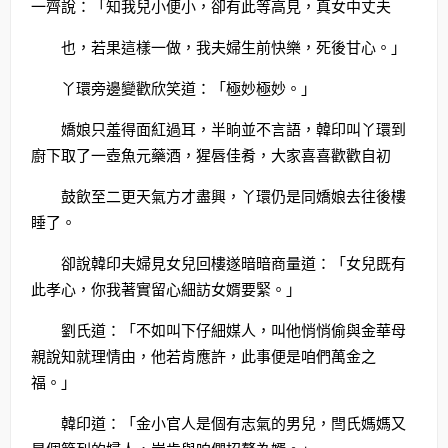
一齊說：「知我兒小便小，卻有此等高見，真女中丈夫
也，若果這樣一做，我夫婦生前快樂，死後甘心。」
丫環旁邊變歡欣笑道：「極妙極妙。」
嬌娘只羞得面紅過耳，半晌並不言語，韓印叫丫環到
廚下取了一壺魚元藥酒，猩唇佳肴，大家喜喜歡歡自初
鼓飲至二更天氣方才盡興，丫環仍是同嬌娘去往後樓
睡了。
卻說韓印夫婦見女兒回樓遂暗暗商量道：「女兒既有
此孝心，你我著實留心細訪女婿要緊。」
劉氏道：「不如叫下仔細媒人，叫他悄悄偷與金華母
親說知就理情由，他若肯應許，此事便是咱們萬金之
福。」
韓印道：「金小官人是個有志氣的男兒，閆氏媽媽又