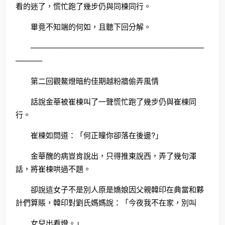
看的迷了，慌忙跑了幾步仍與同棟同行。
畢竟不知端的何如，且聽下回分解。
———————————————————————
———–
第二回觀鰲燈暗約佳期越粉牆偷弄風情
話說金華被崔棟叫了一聲慌忙跑了幾步仍與崔棟同
行。
崔棟如問道：「何正瞳你卻落在後邊?」
金華醜的病豈肯說出，只得推東說西，弄了幾句渾
話，將崔棟哄過不題。
卻說這女子不是別人原是嬌娘因父親韓印在典當和夥
計們算賬，韓印對劉氏媽媽說：「今夜我不在家，別叫
女兒出看燈。」