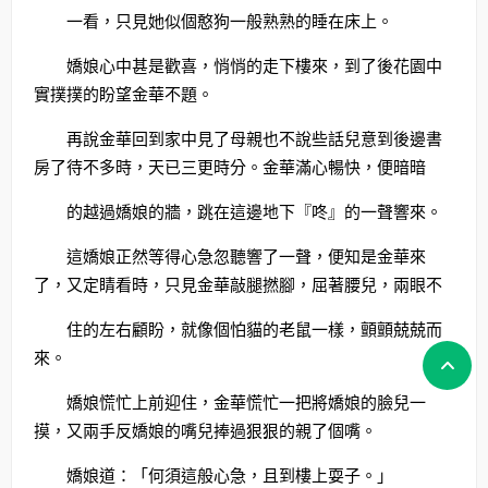
一看，只見她似個憨狗一般熟熟的睡在床上。
嬌娘心中甚是歡喜，悄悄的走下樓來，到了後花園中
實撲撲的盼望金華不題。
再說金華回到家中見了母親也不說些話兒意到後邊書
房了待不多時，天已三更時分。金華滿心暢快，便暗暗
的越過嬌娘的牆，跳在這邊地下『咚』的一聲響來。
這嬌娘正然等得心急忽聽響了一聲，便知是金華來
了，又定睛看時，只見金華敲腿撚腳，屈著腰兒，兩眼不
住的左右顧盼，就像個怕貓的老鼠一樣，顫顫兢兢而
來。
嬌娘慌忙上前迎住，金華慌忙一把將嬌娘的臉兒一
摸，又兩手反嬌娘的嘴兒捧過狠狠的親了個嘴。
嬌娘道：「何須這般心急，且到樓上耍子。」