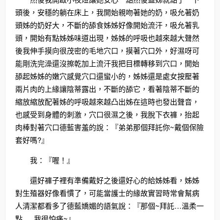
頭後，安穩的躺在床上，我開始親吻著她的奶，吸允著奶
頭姊的奶好大，不斷的舔食姊姊好像開始流汗，吸允著乳
頭，開始有點姊姊味道出現，姊姊的呼吸也越來越大聲然
後我伸手摸向很茂密的毛地穴口，摸著穴口外，好濕呀可
能剛洗完澡還沒擦乾加上流汗我把目標轉移到穴口，開始
舔起姊姊的嫩穴感覺穴口還蠻小的，姊姊還是處女按壓著
兩片肉的上緣讓陰蒂露出，不斷的舔它，看著陰蒂不斷的
縮放縮放配著姊的呼吸越來越凸出姊在這時也發出聲音，
也感受到身體的刺激，穴口很濕之後，我脫下衣褲，抬起
肉棒對著穴口德藍害羞的說：『弟弟那個拜託你~戴個保險
套好嗎?』
我：『喔！』
還好褲子裡有準備戴好之後還好心的給姊姊看，姊姊
對生殖器好像看慣了，可能當護士的緣故實習時常會幫病
人清潔都看多了德藍嬌媚的語氣說：『那個~拜託…溫柔一
點…..我很怕痛~』