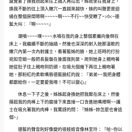
感覺累了換我抬起來往上插入再拉出，姊就坐在我身上，
換我不斷的往上頂入嫩穴一直越來越快，姊的叫聲更是迴
繞在整個房間嗯啊~~~~~啊~~~不行~~快受瞭了~>0<~德
藍大叫：『啊~~~~~』
潮噴~~~~噗~~~~水噴在我的身上整個累癱向後倒在
床上，我繼續不斷的抽插，然後也深深的射入她那溫軟的
嫩穴內第一次內射護士，看著藍姊的臉，她上班時的打扮
宛如空姐一般把長髮盤在後面我則是，爬到她身上親吻著
她從肚子往上親吻到奶頭，在吸允個幾下再往上親吻著
她，那粉紅的柔軟嘴唇德藍臉紅的說：『弟弟~~我把身體
都獻給你，一定要愛我唷！不可以變心』
休息一下子之後，姊姊起身換她把我壓在床上，然後
摸起我的肉棒上下的磨接下來直接一口含進她嘴裡啊~~護
士在吸允著我的肉棒，我驚訝的問：『姊姊~妳怎麼也會這
個~』
德藍的聲音則好像變的很娃娃音像林至玲：『哈~你以