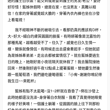
她的護士白衣裝！能交到或是娶到護士的男友/老公，要好
好珍惜！藍姊休假時，總是在家，也沒男友，真難以相
信！在家的穿著感覺超大膽的，穿著內衣內褲也坐在沙發
上看電視！
我不經眼神不斷的被吸引去。看那奶真的應該有D杯，
大~好大~細白的膚質圓圓的臉蛋，有時綁著像是沈嘉怡的
那種馬尾，越看越受不了。住久了，感覺也日久生情一
樣，關係就像情侶，有時候走出去還會牽起手，但她就認
為是姊姊牽弟弟，走出去都被當情侶了。就在藍姊要過生
日的晚上，她剛好是小夜班隔天就休假了！我去醫院接她
回來，然後剛好過午夜12點桌上擺著蛋糕，替她慶生然後
跟一瓶葡萄酒，我們邊吃邊喝德藍：『小宥~謝謝你唷記得
我生日~~來乾杯』
藍姊有點不太能喝~沒1~2杯就在昏昏了~倒在沙發上
此時她都還沒洗澡~身穿著白衣制服，我看了真覺得她睡覺
的樣子好美唷！一個護士躺著，從圓圓的臉上往下到那粉
紅色的毛線衣然後看到白色隆起的D奶位置~往下到雪白的