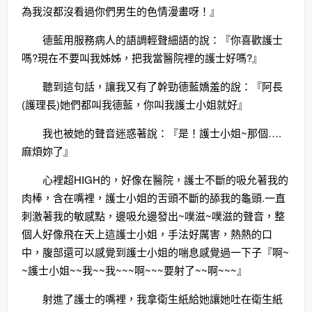
為我沒都沒看過你們男生的色情漫畫呀！』
德藍用服務病人的語調輕聲細語的說：『你喜歡護士
嗎?現在不要叫我姊姊，把我當醫院裡的護士好嗎?』
聽到這句話，讓我又有了幹勁德藍嬌羞的說：『阿長
(護理長)她們都叫我德藍，你叫我護士小姐就好』
我也被她的聲音迷惑著說：『是！護士小姐~那個….
麻煩妳了』
心裡超HIGH的，好像在醫院，護士不斷的吸允著我的
肉棒，含在嘴裡，護士小姐的舌頭不斷的舔我的龜頭.一直
刺激著我的敏感點，邊吸允邊發出~噗滋~噗滋的聲音，整
個人好像飛在天上這護士小姐，手法好厲害，熱熱的口
中，腹部還可以感覺到護士小姐的喘息感覺過一下子『啊~
~護士小姐~~我~~我~~~啊~~~要射了~~啊~~~』
射進了護士的嘴裡，我拿衛生紙給她讓她吐在衛生紙