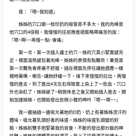
我：『嗯~我知道』
姊姊的穴口跟一枝珍奶的吸管差不多大，我的肉棒是
他穴口的4倍粗，我慢慢的往前推進德藍略帶痛苦的說：
『嗯~啊~~再慢一點~會痛』
第一次，第一次插入護士的穴，姊的穴真小緊實感充
足，裡面溫熱感包著肉棒，姊姊的表情有點難奈！畢竟是
第一次難免會疼痛不舒服，插在裡面先停住讓她適應一樣
親吻著嘴，喇舌~讓她紓緩一下，接下來慢慢的拉出，再慢
慢的進去，到了進出4次左右保險套上染上了一些血，穴口
外也染紅了，姊姊破了~稍微休息之後又開始插入進去，開
始加速姊姊，也開始發出些微小聲的呻吟『嗯~~嗯~~』
我一邊抽插一邊吸允著她的D奶，奶上有著姊姊流汗的
體味，吸允著乳頭好香的味道，姊姊的味道乳頭變的好
粗，姊姊則雙手抱緊著我的背後，不斷的發出那炒飯的呻
吟聲，姊姊的裸體真的好漂亮，我上了這麼漂亮的護士，