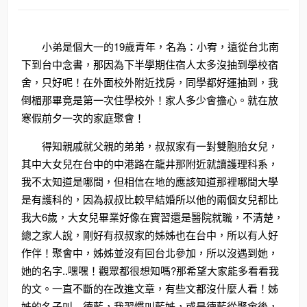
小弟是個大一的19歲青年，名為：小宥，遠從台北南
下到台中念書，那因為下半學期住宿人太多沒抽到學校宿
舍，只好呢！在外面校外附近找房，同學都好運抽到，我
倒楣那畢竟是第一次住學校外！家人多少會擔心。就在放
寒假前夕一次的家庭聚會！
得知親戚就父親的弟弟，叔叔家有一對雙胞胎女兒，
其中大女兒在台中的中港路在龍井那附近就讀護理科系，
我不太知道是哪間，但相信在地的應該知道那裡哪間大學
是有護科的，因為叔叔比較早結婚所以他的兩個女兒都比
我大6歲，大女兒畢業好像在實習還是醫院就職，不清楚，
總之家人說，剛好有叔叔家的姊姊也在台中，所以有人好
作伴！聚會中，姊姊並沒有回台北參加，所以沒遇到她，
她的名字..嘿嘿！觀眾都很想知嗎?那希望大家能多看看我
的文。一直不斷的在改進文章，有些文都沒什麼人看！姊
姊的名子叫…德藍，我習慣叫藍姊，或是德藍從聚會後，