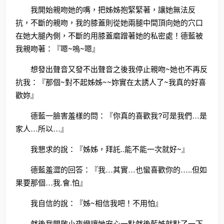
我開始親吻她的嘴，把姊姊抱緊緊著，讓她無法反
抗，不斷的親吻，我的膝蓋則從她兩腿中間頂向她的穴口
在她大腿內側，不斷的用膝蓋磨蹭著她的私密處！德藍被
我親吻著：『嗯~嗚~嗯』
想發出聲音又發不出聲音之後我停止親吻~她也不再反
抗我：『那個~對不起姊姊~~妳實在太誘人了~我真的好喜
歡妳』
德藍一臉害羞樣的問：『你真的喜歡我?可是我們…是
家人…所以…』
我懇求的說：『姊姊，拜託..能不能一次就好~』
德藍羞澀的回答：『我…其實…也蠻喜歡你的…..但如
果要那個…我.會.怕』
我自信的說：『姊~相信我吧！不用怕』
然後我開啟小夜燈讓她安心一點然後藍姊就點了一下