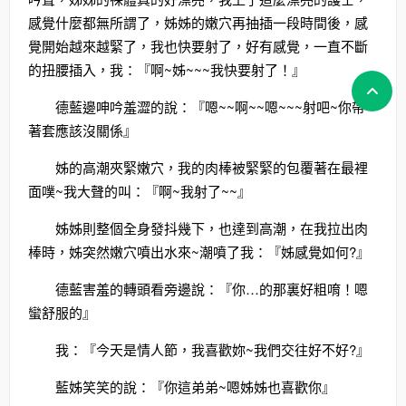
感覺什麼都無所謂了，姊姊的嫩穴再抽插一段時間後，感
覺開始越來越緊了，我也快要射了，好有感覺，一直不斷
的扭腰插入，我：『啊~姊~~~我快要射了！』
德藍邊呻吟羞澀的說：『嗯~~啊~~嗯~~~射吧~你帶
著套應該沒關係』
姊的高潮夾緊嫩穴，我的肉棒被緊緊的包覆著在最裡
面噗~我大聲的叫：『啊~我射了~~』
姊姊則整個全身發抖幾下，也達到高潮，在我拉出肉
棒時，姊突然嫩穴噴出水來~潮噴了我：『姊感覺如何?』
德藍害羞的轉頭看旁邊說：『你…的那裏好粗唷！嗯
蠻舒服的』
我：『今天是情人節，我喜歡妳~我們交往好不好?』
藍姊笑笑的說：『你這弟弟~嗯姊姊也喜歡你』