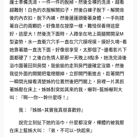
護士準備洗澡，一件一件的脫掉，然後全裸的洗澡，越看
越難耐！白色的衣服解開扣子，然後白褲子脫下，解開背
後的內衣扣，脫下內褲，然後蓮蓬頭衝著身體，一手則揉
著自己的兩顆奶，好像是在按摩一樣，難怪保養得這麼
好，這麼大！然後洗下面時，人蹲坐在地上兩腿開開呈M
型姿勢，水一直衝穴穴手一直在穴穴摸呀摸，摸好久唷~看
她靠著牆一直洗下面，好像很享受，太那個了~邊看影片下
面都硬了！之後白色情人節那一天晚上8點多，她洗完澡後
浴巾圍著回到房間，我偷偷的走到房門邊確定沒鎖，然後
我從外面的開關把電燈關掉，立即開門衝進去，趁著開門
一瞬間光線看清楚姊的位置然後把門關上，房裡一片黑抓
著姊壓在床上，姊姊對突如其來的我，嚇到~藍姊嚇到大
叫：『啊~~你~~幹什麼呀！』
我：『姊姊~其實我真很喜歡妳』
說完立刻扯下她的浴巾，什麼都沒穿，裸體的被我壓
在床上藍姊大叫：『弟，不可以~快起來』