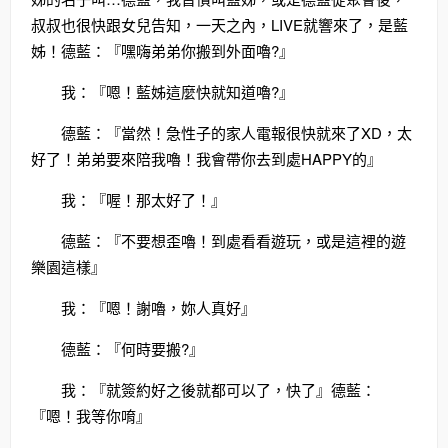
叔叔也很快跟女兒告知，一天之內，LIVE就響來了，是藍
姊！德藍：『嘿嗨弟弟你搬到外面嚕?』
我：『嗯！藍姊這麼快就知道嚕?』
德藍：『當然！急性子的家人電報很快就來了XD，太
好了！弟弟要來陪我嚕！我會帶你去到處HAPPY的』
我：『喔！那太好了！』
德藍：『不要想歪嚕！到處看看遊玩，或是這裡的遊
樂園這樣』
我：『嗯！謝嚕，妳人真好』
德藍：『何時要搬?』
我：『就簽約好之後就都可以了，快了』德藍：
『嗯！我等你唷』