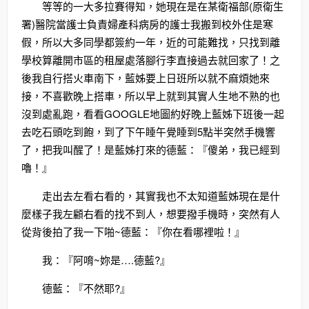
等等的一大多拉賽得知，她現在是在某衛福部(原衛生
署)醫院當護士負責婦產科病房的護士我搬到校外住是寒
假，所以大多同學都簽約一年，近的可能難找，只找到離
學校算離開市區的租屋處落腳行李直接過去就回家了！之
後我自行搭火車南下，藍姊要上日班所以就不麻煩她來
接，不喜歡晚上搭車，所以早上就到其實人生地不熟的也
沒到處亂跑，看看GOOGLE地圖約好晚上藍姊下班後一起
去吃石頭吃到飽，到了下午睡午覺睡到5點半突然手機響
了，把我叫醒了！是藍姊打來的德藍：『傻弟，我已經到
嚕！』
走出去左看右看的，其實我也不太知道藍姊現在是什
麼樣子我左顧右看的找不到人，想要撥手機時，突然有人
從背後拍了我一下啪~德藍：『你在看哪裡啦！』
我：『阿唷~妳是….德藍?』
德藍：『不然耶?』