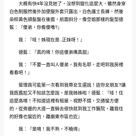
大概有快4年沒見她了，沒想到變化這麼大，雖然身穿
白色制服然後外加便服外套只露出，白色護士長褲，然後
染棕黃色頭髮盤在後面，前面斜分，像空姐那樣的髮型德
藍：『傻弟，你看傻嚕?』
我：『哇！姊現在是..正妹呀！』
德藍：『真的唷！你這傻弟嘴真甜』
我：『不要一直叫人傻弟，我有名耶，走吧到我房裡
看看吧！』
管理員可能第一次看到我帶女生還說！這你女朋友?讓
我既尷尬又不知該怎麼說，是我姊姊啦！德藍：『哇！住
這麼高唷！不知道這裡有租屋，視野不錯，交通蠻方便
的，從旁邊的大道一直騎去很快就到我工作醫院，離我住
的好像也蠻近的，離廟東市區也近』
我：『是唷！我不熟，不曉得』