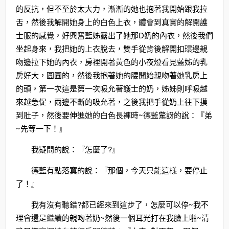
的反抗，但不至於太大力，漸漸的她也抱著我開始跟我拉
舌，然後我解開她身上的白色上衣，體會到真實的解開護
士服的感覺，好興奮藍姊露出了她那D奶的內衣，然後我們
坐起身來，我把她的上衣脫去，雙手從背後解開扣環邊親
吻邊拉下她的內衣，房裡開著黃色的小夜燈看見藍姊的乳
房好大，圓圓的，然後我抱著她的腰開始親吻著她乳房上
的頭，第一次這是第一次吸允著護士的奶，姊姊則呼吸越
來越急促，兩邊不斷的吸允著，之後我把手從奶上往下摸
到肚子，然後要伸進她的白色長褲時~德藍驚訝的說：『弟
~先等一下！』
我疑問的說：『怎麼了?』
德藍有點落寞的說：『那個，今天只能這樣，要停止
了！』
我有沒有聽錯?都已經來到這步了，怎麼可以停~我不
理會還是繼續的親吻著奶~然後一個耳光打在我臉上啪~清