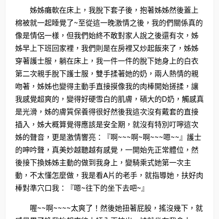
姊姊癱軟在床上，我脫下套子後，抱著姊姊然後蓋上
棉被就一起睡覺了~至從這一晚激情之後，我的們關係真的
像是情侶一樣，但我們始終不敢對家人說之後還有次，姊
姊早上下班回家裡，我們則是在房裡又炒起飯來了，姊姊
穿著護士服，躺在床上，我一件一件的脫下她身上的白衣
第二次親手脫下護士服，雙手揉著她的奶，兩人熱情的親
吻著，姊姊也變得主動手直接摸像我的肉棒開始搓揉，讓
我感覺超爽的，變得好硬雪白的肌膚，碩大的D奶，觸感真
是光滑，姊的膚質保養得很好然後我這次沒有戴套的直接
插入，姊大概算覺得應該是安全期，就沒有特別叮嚀這次
姊的聲音，更是激情響亮：『啊~~~啊~啊~~~嗯~~』護士
的呻吟聲，真美妙越聽越有感覺，一開始先正常體位，然
後接下換姊姊主動的做到我身上，變騎乘式她第一次主
動，不太懂怎麼做，我是看A片的老手，就指導她，扶好肉
棒對準穴口我：『嗯~往下的坐下去吧~』
喔~~啊~~~~太爽了！然後她扭著屁股，搖沒幾下，就