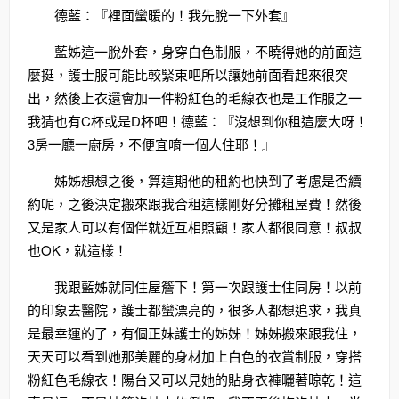
德藍：『裡面蠻暖的！我先脫一下外套』
藍姊這一脫外套，身穿白色制服，不曉得她的前面這
麼挺，護士服可能比較緊束吧所以讓她前面看起來很突
出，然後上衣還會加一件粉紅色的毛線衣也是工作服之一
我猜也有C杯或是D杯吧！德藍：『沒想到你租這麼大呀！
3房一廳一廚房，不便宜唷一個人住耶！』
姊姊想想之後，算這期他的租約也快到了考慮是否續
約呢，之後決定搬來跟我合租這樣剛好分攤租屋費！然後
又是家人可以有個伴就近互相照顧！家人都很同意！叔叔
也OK，就這樣！
我跟藍姊就同住屋簷下！第一次跟護士住同房！以前
的印象去醫院，護士都蠻漂亮的，很多人都想追求，我真
是最幸運的了，有個正妹護士的姊姊！姊姊搬來跟我住，
天天可以看到她那美麗的身材加上白色的衣賞制服，穿搭
粉紅色毛線衣！陽台又可以見她的貼身衣褲曬著晾乾！這