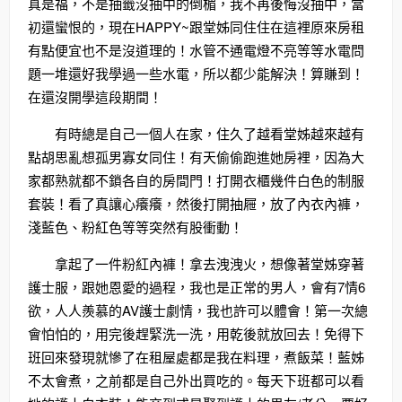
真是福，不是抽籤沒抽中的倒楣，我不再後悔沒抽中，當
初還蠻恨的，現在HAPPY~跟堂姊同住住在這裡原來房租
有點便宜也不是沒道理的！水管不通電燈不亮等等水電問
題一堆還好我學過一些水電，所以都少能解決！算賺到！
在還沒開學這段期間！
有時總是自己一個人在家，住久了越看堂姊越來越有
點胡思亂想孤男寡女同住！有天偷偷跑進她房裡，因為大
家都熟就都不鎖各自的房間門！打開衣櫃幾件白色的制服
套裝！看了真讓心癢癢，然後打開抽屜，放了內衣內褲，
淺藍色、粉紅色等等突然有股衝動！
拿起了一件粉紅內褲！拿去洩洩火，想像著堂姊穿著
護士服，跟她恩愛的過程，我也是正常的男人，會有7情6
欲，人人羨慕的AV護士劇情，我也許可以體會！第一次總
會怕怕的，用完後趕緊洗一洗，用乾後就放回去！免得下
班回來發現就慘了在租屋處都是我在料理，煮飯菜！藍姊
不太會煮，之前都是自己外出買吃的。每天下班都可以看