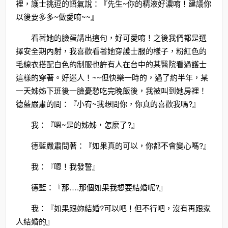
裡，護士挑逗的語氣說：『先生~你的精液好濃唷！建議你
以後要多多~做愛唷~~』
看著她的臉蛋講出這句，好可愛唷！之後我們都是選
擇安全期內射，我喜歡看著她穿護士服的樣子，粉紅色的
毛線衣搭配白色的制服也許有人在台中的某醫院看過護士
這樣的穿著。好迷人！~~但快樂一時的，過了約半年，某
一天姊姊下班後一臉憂愁吃完晚飯後，我被叫到她房裡！
德藍嚴肅的問：『小宥~我想問你，你真的喜歡我嗎?』
我：『嗯~是的姊姊，怎麼了?』
德藍嚴肅問著：『如果真的可以，你都不會變心嗎?』
我：『嗯！我發誓』
德藍：『那….那個如果我想要結婚呢?』
我：『如果跟妳結婚?可以吧！但不行吧，沒有再跟家
人結婚的』