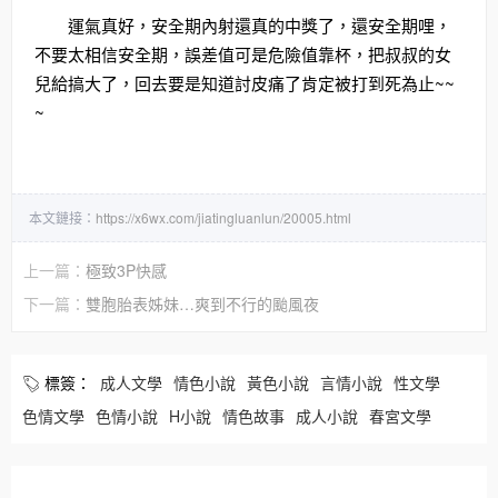
運氣真好，安全期內射還真的中獎了，還安全期哩，
不要太相信安全期，誤差值可是危險值靠杯，把叔叔的女
兒給搞大了，回去要是知道討皮痛了肯定被打到死為止~~
~
本文鏈接：
https://x6wx.com/jiatingluanlun/20005.html
上一篇：
極致3P快感
下一篇：
雙胞胎表姊妹…爽到不行的颱風夜
標簽：
成人文學
情色小說
黃色小說
言情小說
性文學
色情文學
色情小說
H小說
情色故事
成人小說
春宮文學