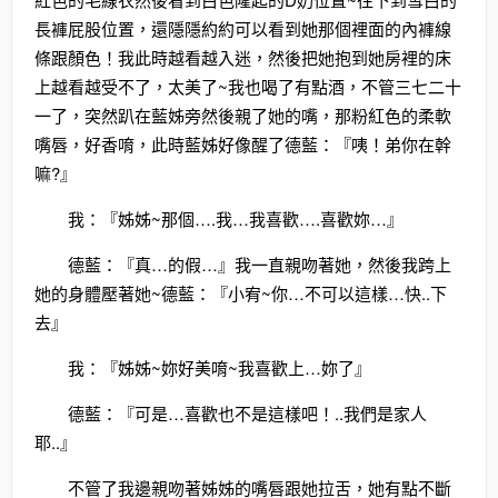
長褲屁股位置，還隱隱約約可以看到她那個裡面的內褲線
條跟顏色！我此時越看越入迷，然後把她抱到她房裡的床
上越看越受不了，太美了~我也喝了有點酒，不管三七二十
一了，突然趴在藍姊旁然後親了她的嘴，那粉紅色的柔軟
嘴唇，好香唷，此時藍姊好像醒了德藍：『咦！弟你在幹
嘛?』
我：『姊姊~那個….我…我喜歡….喜歡妳…』
德藍：『真…的假…』我一直親吻著她，然後我跨上
她的身體壓著她~德藍：『小宥~你…不可以這樣…快..下
去』
我：『姊姊~妳好美唷~我喜歡上…妳了』
德藍：『可是…喜歡也不是這樣吧！..我們是家人
耶..』
不管了我邊親吻著姊姊的嘴唇跟她拉舌，她有點不斷