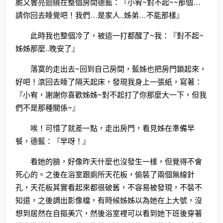
脆又響亮迴繞在整個房間德藍：『小宥~對不起~~那個…
請你回去睡覺吧！我們…是家人..姊弟…不能那樣』
此時我也整個冷了，被這一打都醒了~我：『對不起~
姊姊那麼..晚安了』
落寞的走出去~回到自己房間，藍姊也把房門鎖起來，
好吧！滾回去睡了隔天起床，發現我身上一張紙，寫著：
『小宥，謝謝你喜歡姊姊~對不起打了你那麼大一下，但我
們不是那種關係~』
唉！可惜了就差一點，走出房門，看見姊在準備早
餐，德藍：『早呀！』
看她的臉，好像昨天什麼也沒發生一樣，但覺得不會
死心的。之後在浴室跟廁所天花板，偷裝了兩個無線針
孔，天花板其實看起來都很破舊，不容易被發現，不裝不
知道，之後調出影像檔，有時候姊姊以為她在上大號，沒
想到居然在自摳美穴，然後浴室裡可以看到她下班後穿著