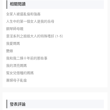
相關閱讀
全家人被逼亂倫和強姦
人生中的第一個女人是我的岳母
鋼琴師母親
意淫系列之姐姐大人的特殊嗜好 (1-5）
我愛媽媽
艷娘
我和我二姨十年前的那些事
我的漂亮媽媽
幫女兒借種的媽媽
寡婦母子亂倫
發表評論