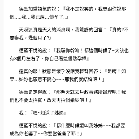
德藍加重語氣的說：『我不是說笑的，我想跟你說那
個…..我…我已經…懷孕了..』
天呀這真是天大的消息啊，我驚訝的回答：『真的?不
要嚇我，幾個月了?』
德藍不悅的說：『我騙你幹嘛！都這個時候了~大該也
有3個月左右了，你自己看這個驗孕棒』
還真的耶！狀態是懷孕沒錯我輕聲回答：『是唷！如
果…姊妳也願意不變心~~~那我們就結婚吧！』
德藍肯定得說：『那明天就去戶政事務所辦理吧！我
們也不要太招搖，改天再拍個婚紗吧！』
我：『嗯~知道了姊姊』
德藍不悅的說：『都什麼時候還叫我姊姊~~~我都要
成為你老婆了~~你要當爸爸了耶！』