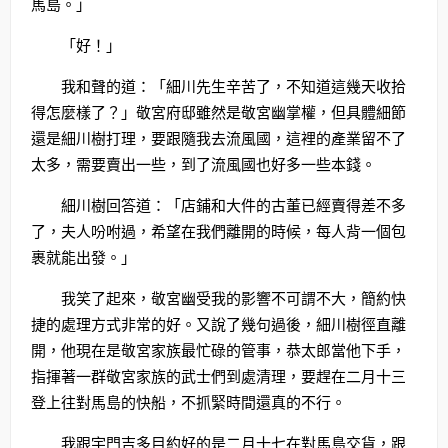
馬島。」
「好！」
我和聲的道：「細川先生辛苦了，不知道這幾天收拾
得怎麼樣了？」敬宮府邸雖然是敬宮幽掌權，但具體細節
還是細川樹打理，要跟隨我去流風國，這裡的產業留不了
太多，需要賣出一些，到了流風國也好多一些本錢。
細川樹回答道：「店鋪和大件的古董已經賣得差不多
了，夫人吩咐過，希望在我們離開的時候，每人背一個包
裹就能出發。」
我笑了起來，敬宮幽受我的影響不可謂不大，簡約快
捷的處理方式非常的好。又說了幾句過後，細川樹徑直離
開，他現在是敬宮家族最忙碌的管事，恭太郎當他下手，
指揮著一群敬宮家族的武士們到處清理，要趕在二月十三
登上往對馬島的快船，不抓緊時間還真的不行。
我跟宇門吉多目約好的是二月十七在對馬島交貨，跟