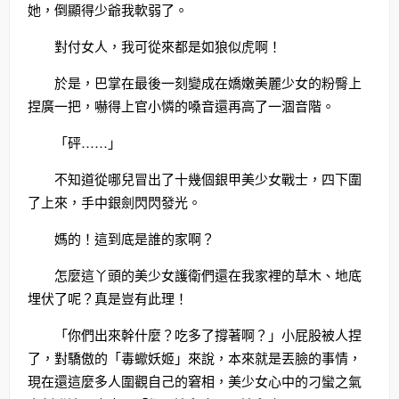
她，倒顯得少爺我軟弱了。
對付女人，我可從來都是如狼似虎啊！
於是，巴掌在最後一刻變成在嬌嫩美麗少女的粉臀上
捏廣一把，嚇得上官小憐的嗓音還再高了一涸音階。
「砰……」
不知道從哪兒冒出了十幾個銀甲美少女戰士，四下圍
了上來，手中銀劍閃閃發光。
媽的！這到底是誰的家啊？
怎麼這丫頭的美少女護衛們還在我家裡的草木、地底
埋伏了呢？真是豈有此理！
「你們出來幹什麼？吃多了撐著啊？」小屁股被人捏
了，對驕傲的「毒蠍妖姬」來說，本來就是丟臉的事情，
現在還這麼多人圍觀自己的窘相，美少女心中的刁蠻之氣