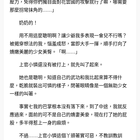
壓力，免得你們獨自面對花雲國的攻擊就行了嘛，哪需要
那麼拐彎抹角的……」
奶奶的！
用不用這麼聰明啊？讓少爺我多表現一會兒不行嗎？
被揭穿想法的我，惱羞成怒，當即大手一揮，順手打向了
嬌嫩美麗的少女美臀。「啊……」
上官小憐還沒有被打上，就先叫了起來。
她也是聰明，知道自己的武功和我比起來算不得什
麼，乾脆就裝出可憐的樣子，閉著眼睛像是一個無助少女
一樣的叫著。
事實七我的巴掌根本沒有落下來，到了中途，我就反
應過來，面前的可不是自己的嬌妻美妾，現在打了她的屁
股，多半得惹上一身的麻煩。
不過……上官小憐這個丫頭著實可惡，不教訓教訓