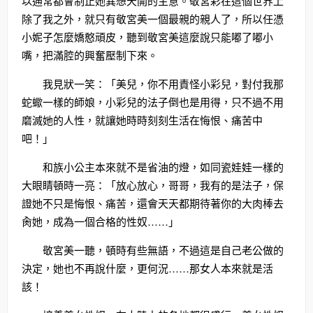
以通常都會制止她異想天開的主意。敬宮彩在這個世界上
除了我之外，就只有敬宮美一個最親的親人了，所以任憑
小妮子怎麼嬌憨頑皮，聽到敬宮美這麼說只能嘟了嘟小
嘴，把滿腔的興奮壓制下來。
我見狀一笑：「美兒，你不用責怪小彩兒，對付我那
蛇蠍一樣的師娘，小彩兒的法子倒也是用得，只不過不用
磨滅她的人性，就讓她時時刻刻生活在悔恨、痛苦中
吧！」
和族小公主本來就不是省油的燈，如同瓷娃娃一樣的
大眼睛頓時一亮：「放心放心，哥哥，我有的是法子，保
證她不只是悔恨、痛苦，還會天天都期待著你的大肉棒去
肏她，成為一個合格的性奴……」
敬宮美一聽，頓時有些無語，不過這是自己老公做的
決定，她也不再說什麼，更何況……那女人本來就是活
該！