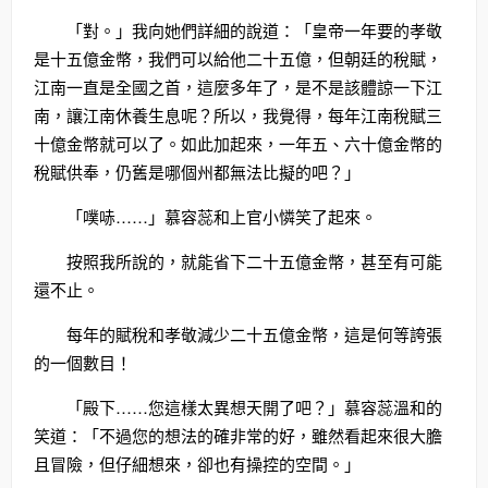
「對。」我向她們詳細的說道：「皇帝一年要的孝敬
是十五億金幣，我們可以給他二十五億，但朝廷的稅賦，
江南一直是全國之首，這麼多年了，是不是該體諒一下江
南，讓江南休養生息呢？所以，我覺得，每年江南稅賦三
十億金幣就可以了。如此加起來，一年五、六十億金幣的
稅賦供奉，仍舊是哪個州都無法比擬的吧？」
「噗哧……」慕容蕊和上官小憐笑了起來。
按照我所說的，就能省下二十五億金幣，甚至有可能
還不止。
每年的賦稅和孝敬減少二十五億金幣，這是何等誇張
的一個數目！
「殿下……您這樣太異想天開了吧？」慕容蕊溫和的
笑道：「不過您的想法的確非常的好，雖然看起來很大膽
且冒險，但仔細想來，卻也有操控的空間。」