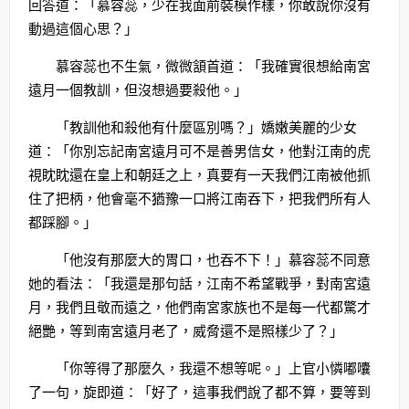
回答道：「慕容蕊，少在我面前裝模作樣，你敢說你沒有
動過這個心思？」
慕容蕊也不生氣，微微頷首道：「我確實很想給南宮
遠月一個教訓，但沒想過要殺他。」
「教訓他和殺他有什麼區別嗎？」嬌嫩美麗的少女
道：「你別忘記南宮遠月可不是善男信女，他對江南的虎
視眈眈還在皇上和朝廷之上，真要有一天我們江南被他抓
住了把柄，他會毫不猶豫一口將江南吞下，把我們所有人
都踩腳。」
「他沒有那麼大的胃口，也吞不下！」慕容蕊不同意
她的看法：「我還是那句話，江南不希望戰爭，對南宮遠
月，我們且敬而遠之，他們南宮家族也不是每一代都驚才
絕艷，等到南宮遠月老了，威脅還不是照樣少了？」
「你等得了那麼久，我還不想等呢。」上官小憐嘟囔
了一句，旋即道：「好了，這事我們說了都不算，要等到