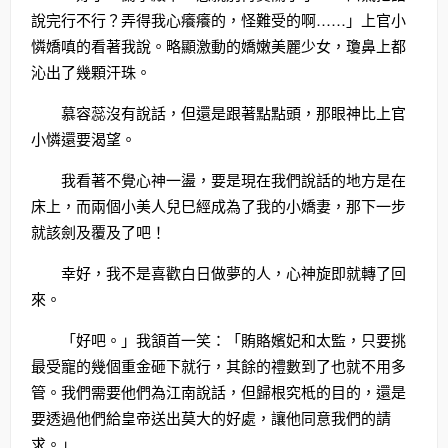
說完行不行？弄得我心癢癢的，怪難受的啊……」上官小
憐嬌嗔的看著我說。略顯激動的嬌嫩美麗少女，瓊鼻上都
沁出了幾顆汗珠。
慕容蕊沒有說話，但還是跟著點點頭，那眼神比上官
小憐還要渴望。
我看著不覺心神一盪，要是現在我們說話的地方是在
床上，而兩個小美人兒巳經成為了我的小嬌妻，那下一步
就該劍及覆及了吧！
幸好，我不是喜歡白日做夢的人，心神旋即就轉了回
來。
「好吧。」我頷首一笑：「賄賂嬪妃和太監，只要挑
最受寵的幾個重金砸下就行，其餘的禮數到了也就不用多
管。我們需要他們為江南說話，但歸根究柢的目的，還是
要透過他們給皇帝送出莫大的好處，讓他同意我們的請
求。」