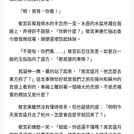
「啊，哥哥，你看！」
敬宮彩幫我倒水的手忽然一歪，水壺的水猛地濺在我
臉上，弄得好不狼狽。「你幹什麼？」敬宮美連忙抽出香
巾替我擦拭著，順便還埋怨起妹妹。
「不是啦，你們看……」敬宮彩忍住笑意，如蔥白一
般的玉指指向了遠方，「那是誰的車隊？」
我凝神一瞧，驀的站了起來，「南宮遠月，他怎麼去
東方府了？」這支車隊恰好就是我們之前在揚州和蘇州的
官道上看到的，車廂上雕刻著一個碩大的虎頭，不是虎嘯
軍的標誌又是什麼？
敬宮美雖然沒有懂得很多，但也疑惑的道：「明明今
天南宮遠月去了杭州，怎麼會這麼早就回來了？」
敬宮彩嬌憨一笑，「姐姐，你這還不懂嗎？南宮遠月