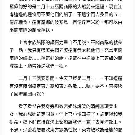
羅偉約好的是二月十五巫閣商隊的大船前來運糧，現在江
南這邊的糧食用不著他們的船了，不過宇門吉多目的五十
億斤糧食，還有露娜的波斯島一百億斤西米粉，都可以由
巫閣商隊的船隊運送。
上官家族船隊的護衛力量自不用說，巫閣商隊的就差
了一點，我只有帶著幾個老婆還有恭太郎他們，充當巫閣
商隊的護衛……運氣好的話，還能在中途被上官家族的船
隊趕上，順帶護送我們一程。
二月十三就要離開，今天已經是二月十一，不知道還
有沒有時間搞定東方露和東方敏敏……嗯，要不，直接綁
了回流風國再說？
看了看坐在我身旁和敬宮姐妹說笑的清純無瑕美少
女，我心想她肯定同意，但上官小憐知道了，肯定得和我
拼命，搞不好直接在海上鑿船讓我們一家子去見海龍王。
不過，少爺我想要收東方露為性奴、東方敏敏為老婆的願