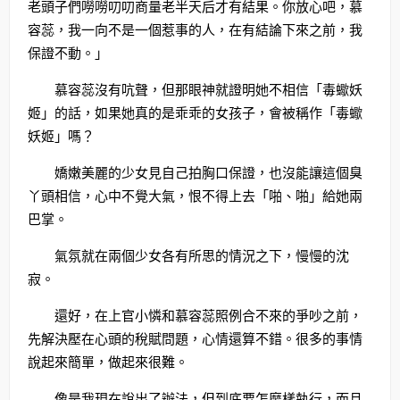
老頭子們嘮嘮叨叨商量老半天后才有結果。你放心吧，慕
容蕊，我一向不是一個惹事的人，在有結論下來之前，我
保證不動。」
慕容蕊沒有吭聲，但那眼神就證明她不相信「毒蠍妖
姬」的話，如果她真的是乖乖的女孩子，會被稱作「毒蠍
妖姬」嗎？
嬌嫩美麗的少女見自己拍胸口保證，也沒能讓這個臭
丫頭相信，心中不覺大氣，恨不得上去「啪、啪」給她兩
巴掌。
氣氛就在兩個少女各有所思的情況之下，慢慢的沈
寂。
還好，在上官小憐和慕容蕊照例合不來的爭吵之前，
先解決壓在心頭的稅賦問題，心情還算不錯。很多的事情
說起來簡單，做起來很難。
像是我現在說出了辦法，但到底要怎麼樣執行，而且