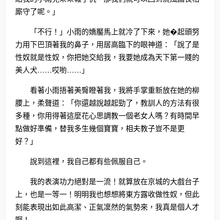
廝守了呢。」
「不行！」小雨的嬌靨馬上就冷了下來，她�起頭努
力用下巴頂著我的鼻子，用居高臨下的眼神道：「說了是
性奴就是性奴，你把她交給我，我要她成為天下第一賤的
美人犬……哎喲……」
看著小雨捂著美臀瞪著我，我將手掌重新放在她的柳
腰上，柔聲道：「你還越說越起勁了，教訓人的方法有很
多種，你用得著這麼花心思調教一個老女人嗎？有時間早
點做好準備，替我多生幾個寶寶，相夫教子豈不是更
好？」
說到這裡，我自己都有些佩服自己。
我的表演功力絕對是一流！就算放在京城的大戲台子
上，也是一等一！明明我也想想將東方露收做性奴，但此
刻能表現出如此高潔、正氣凜然的氣勢來，我真是個人才
啊！