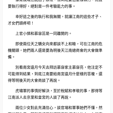
要執行得好，絕對是一件考驗能力的事。
幸好這之後的執行和我無關，就讓江南的這些才子、
才女們頭疼吧！
上官小憐和慕容蕊是一同離開的。
即使兩位天之驕女向來都談不上和睦，可在江南的危
機關頭，她們兩人還是要為明後天江南總商會的大會做準
備。
別看南宮遠月今天去拜訪慕容家主慕容亮，他注定不
可能得到結果，到底江南要給南宮遠月什麼樣的答複，還
得等明後天的大會商談了再說。
虎嘯軍的事情好解決，至於稅賦和孝敬的事，那得等
江南派人去京里和皇宮的人談了再說。
兩位少女對此充滿信心，談官場和軍事她們不懂，然