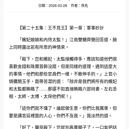
日期：2026-03-28
作者：佚名
【第二十五集：王不見王】第一章：軍事妙計
「嬪妃娘娘和內侍太監！」江南雙驕齊聲回答道，臉
上同時露出若有所思的神情來。
「殿下，您和嬪妃、太監接觸得多，應該知道他們很
喜歡金錢和珠寶首飾沒錯，但是同樣的道理，遇到這麼大
的事情，他們和那些官員們一樣，不敢伸手的。」上官小
憐攤開玉手，面帶苦澀的道：「除非是我們將所有的嬪妃
和太監都賄賂了……那還不如直接賄賂六部尙書、左右丞
相、太師、太傅、太保他們呢！」
「這你們就不懂了。論起做生意，你們比我厲害，但
要是講宮廷裡面的人心，你們不及我。」我淡然的道。
「好了，蘭亭殿下，您就別再賣關子了，一口氣把話