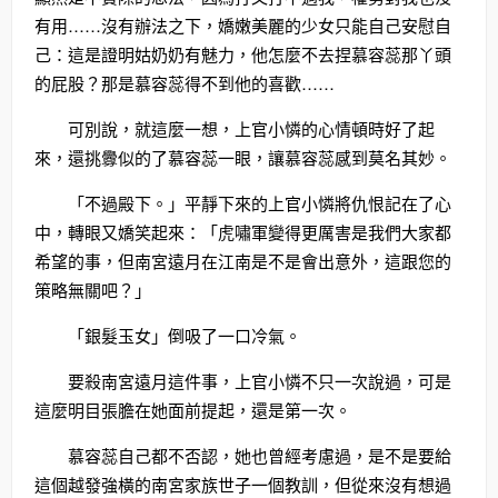
有用……沒有辦法之下，嬌嫩美麗的少女只能自己安慰自
己：這是證明姑奶奶有魅力，他怎麼不去捏慕容蕊那丫頭
的屁股？那是慕容蕊得不到他的喜歡……
可別說，就這麼一想，上官小憐的心情頓時好了起
來，還挑釁似的了慕容蕊一眼，讓慕容蕊感到莫名其妙。
「不過殿下。」平靜下來的上官小憐將仇恨記在了心
中，轉眼又嬌笑起來：「虎嘯軍變得更厲害是我們大家都
希望的事，但南宮遠月在江南是不是會出意外，這跟您的
策略無關吧？」
「銀髮玉女」倒吸了一口冷氣。
要殺南宮遠月這件事，上官小憐不只一次說過，可是
這麼明目張膽在她面前提起，還是第一次。
慕容蕊自己都不否認，她也曾經考慮過，是不是要給
這個越發強橫的南宮家族世子一個教訓，但從來沒有想過