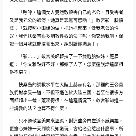
「哼哼，這個女人竟然敢殺害自己的老公，且受害者
又是我老公的師傅，她真是罪無可恕吶！」敬宮彩一臉憤
慨：「就按照小雨說的做，把她抓起來，做我老公的性
奴，我們扶桑有很多調教性奴的法子呢，你交給我吧，保
證一個月我就能培養出來，絕對讓你滿意！」
「彩……」敬宮美輕輕拉了一下雙胞胎妹妹，蹙眉
道：「你文雅點好不好，都嫁了人了，怎麼還說話這麼粗
俗不堪？」
扶桑島的調教水平在大陸上赫赫有名，那裡的王公貴
族們對享受一道，不但不遜色於大陸三國，甚至在很多方
面都超出一截，荒淫得很，在這種情況下，敬宮彩知道一
些調教的法？也算不得什麼。
只不過敬宮美向來溫柔，對這些旁門左道不感興趣，
更擔心妹妹一天到晚只知道玩，會給老公惹出什麼事，所