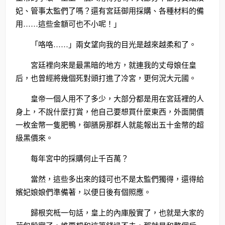
妃、管事太監們了嗎？還有宮廷御用採購、各種材料的備
用……這些金額可也不小呢！」
「咯咯……」兩女望向我的目光是越來越柔和了。
宮廷裡向來是最黑暗的地方，就連我的丈母娘任皇
后，也曾經將幾個死對頭打進了冷宮，更何況大元國。
皇帝一個人用不了多少，大部分都是用在宮廷裡的人
身上，不說什麼打賞，他自己要想買什麼東西，外面開價
一枚金幣一隻肥鴨，御膳房那群人就能報出五十金幣的超
級黑價來。
每年宮中的採購何止千百萬？
當然，這些多出來的錢可也不是太監們獨得，還得給
嬪妃娘娘們準備著，以便日後有個照應。
歸根究柢一句話，皇上的內庫殷實了，也就是大家的