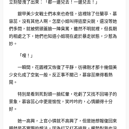
立刻發洩了出來：「都一邊兒去！一邊兒去！」
銀甲美少女戰士們本來也奇怪，這裡除了任蘭亭、慕
容蕊，沒有其他人啊，怎麼小姐叫得這麼尖銳，還沒等她
們多問，就被劈頭蓋臉一陣臭罵，雖然不明就裡，但長期
的相處之下，她們也知道小姐現在處於暴走狀態，少惹為
妙。
「嗖！」
一瞬間，花園裡又恢復了平靜，彷彿剛才那十幾個美
少女化成了空氣一般。反正事不關己，慕容蕊樂得看熱
鬧。
特別是看到死對頭一臉紅暈，吃虧了又找不回場子的
景象，慕容蕊心中更是愉悅，笑吟吟的，心情顯得十分
好。
她一高興，上官小憐就不高興了，但是她想報復回來
顯然是不實際的想法，因為打又打不過我，權勢對我也沒