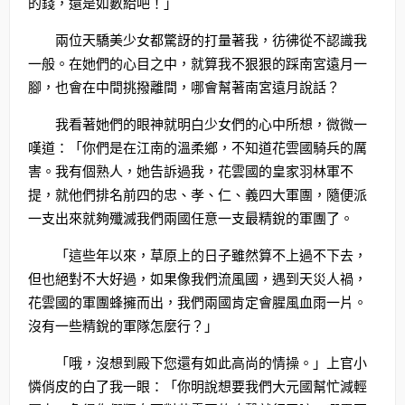
的錢，還是如數給吧！」
兩位天驕美少女都驚訝的打量著我，彷彿從不認識我
一般。在她們的心目之中，就算我不狠狠的踩南宮遠月一
腳，也會在中間挑撥離間，哪會幫著南宮遠月說話？
我看著她們的眼神就明白少女們的心中所想，微微一
嘆道：「你們是在江南的溫柔鄉，不知道花雲國騎兵的厲
害。我有個熟人，她告訴過我，花雲國的皇家羽林軍不
提，就他們排名前四的忠、孝、仁、義四大軍團，隨便派
一支出來就夠殲滅我們兩國任意一支最精銳的軍團了。
「這些年以來，草原上的日子雖然算不上過不下去，
但也絕對不大好過，如果像我們流風國，遇到天災人禍，
花雲國的軍團蜂擁而出，我們兩國肯定會腥風血雨一片。
沒有一些精銳的軍隊怎麼行？」
「哦，沒想到殿下您還有如此高尚的情操。」上官小
憐俏皮的白了我一眼：「你明說想要我們大元國幫忙減輕