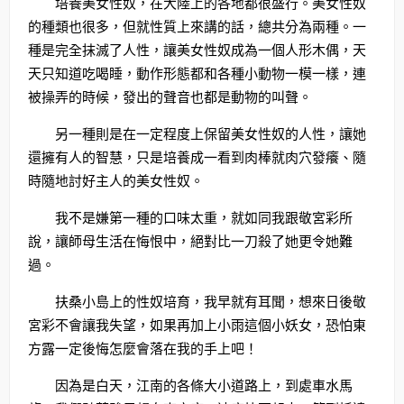
培養美女性奴，在大陸上的各地都很盛行。美女性奴
的種類也很多，但就性質上來講的話，總共分為兩種。一
種是完全抹滅了人性，讓美女性奴成為一個人形木偶，天
天只知道吃喝睡，動作形態都和各種小動物一模一樣，連
被操弄的時候，發出的聲音也都是動物的叫聲。
另一種則是在一定程度上保留美女性奴的人性，讓她
還擁有人的智慧，只是培養成一看到肉棒就肉穴發癢、隨
時隨地討好主人的美女性奴。
我不是嫌第一種的口味太重，就如同我跟敬宮彩所
說，讓師母生活在悔恨中，絕對比一刀殺了她更令她難
過。
扶桑小島上的性奴培育，我早就有耳聞，想來日後敬
宮彩不會讓我失望，如果再加上小雨這個小妖女，恐怕東
方露一定後悔怎麼會落在我的手上吧！
因為是白天，江南的各條大小道路上，到處車水馬