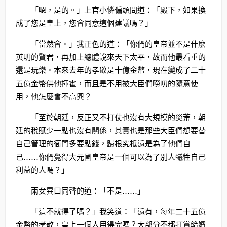
「嗯，是的。」上官小憐偏頭問道：「殿下，如果換
成了您是皇上，您會同意這個建議嗎？」
「當然會。」我正色的道：「你們的皇帝並不是什麼
英明的賢君，再加上總體說來天下太平，故而他最看重的
還是玩樂。本來去年的孝敬是十億金幣，現在變成了二十
五億金幣供他揮霍，而且是不用被大臣們嘮叨的隨意使
用，他怎麼會不高興？
「至於朝廷，反正又不打仗也沒有大規模的災荒，朝
廷的稅賦少一點也沒有關係，其實也是那些大臣們想要替
自己管理的衙門多要點錢，歸根究柢還是為了他們自
己……你們覺得大元國皇帝是一個可以為了別人犧牲自己
利益的人嗎？」
兩女異口同聲的道：「不是……」
「這不就得了嗎？」我笑道：「還有，每年二十五億
金幣的孝敬，皇上一個人用得完嗎？大部分不都打賞給嬪