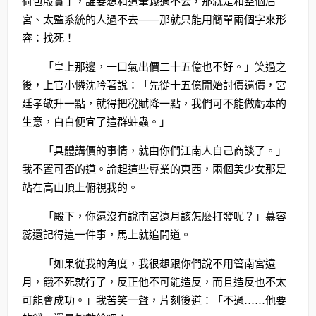
荷包殷實了，誰要想和這筆錢過不去，那就是和整個后
宮、太監系統的人過不去——那就只能用簡單兩個字來形
容：找死！
「皇上那邊，一口氣出價二十五億也不好。」笑過之
後，上官小憐沈吟著說：「先從十五億開始討價還價，宮
廷孝敬升一點，就得把稅賦降一點，我們可不能做虧本的
生意，白白便宜了這群蛀蟲。」
「具體講價的事情，就由你們江南人自己商談了。」
我不置可否的道。論起這些專業的東西，兩個美少女那是
站在高山頂上俯視我的。
「殿下，你還沒有說南宮遠月該怎麼打發呢？」慕容
蕊還記得這一件事，馬上就追問道。
「如果從我的角度，我很想跟你們說不用管南宮遠
月，餓不死就行了，反正他不可能造反，而且造反也不太
可能會成功。」我苦笑一聲，片刻後道：「不過……他要