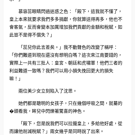
慕容蕊眼睛閃過迷惑之色：「殿下，這我就不懂了，
皇上本來就要求我們多多捐獻，你就算送得再多，他也不
會客氣，反而會變本加厲增加我們貢獻的金額和稅賦，如
此豈不是得不償失？」
「蕊兒你此言差矣。」我不動聲色的改變了稱呼：
「你們難道到現在還沒有想明白嗎？這次來江南要錢的，
實際上一共有三批人：皇宮、朝廷和虎嘯軍！他們三者的
利益難道一致嗎？我們可以用小損失挽回更大的損失
嘛！」
兩位美少女立刻陷入了沈思。
她們都是聰明的女孩子，只在幾個呼吸之間，就驀的
�頭看我，眸兒中閃爍著驚喜的神色。
「殿下，您是說我們可以拉攏皇上，多給他好處，從
而讓他削減稅賦？」兩女幾乎是同時說了出來。