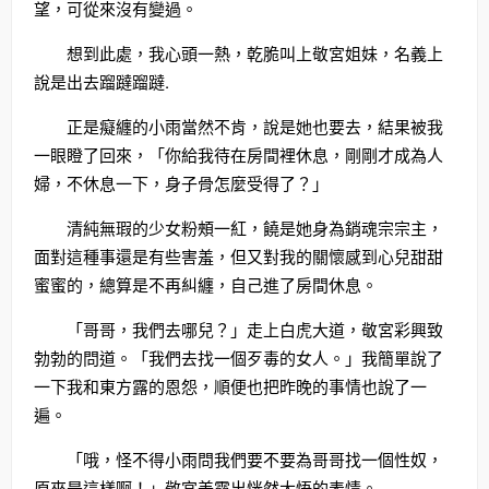
望，可從來沒有變過。
想到此處，我心頭一熱，乾脆叫上敬宮姐妹，名義上
說是出去蹓躂蹓躂.
正是癡纏的小雨當然不肯，說是她也要去，結果被我
一眼瞪了回來，「你給我待在房間裡休息，剛剛才成為人
婦，不休息一下，身子骨怎麼受得了？」
清純無瑕的少女粉頰一紅，饒是她身為銷魂宗宗主，
面對這種事還是有些害羞，但又對我的關懷感到心兒甜甜
蜜蜜的，總算是不再糾纏，自己進了房間休息。
「哥哥，我們去哪兒？」走上白虎大道，敬宮彩興致
勃勃的問道。「我們去找一個歹毒的女人。」我簡單說了
一下我和東方露的恩怨，順便也把昨晚的事情也說了一
遍。
「哦，怪不得小雨問我們要不要為哥哥找一個性奴，
原來是這樣啊！」敬宮美露出恍然大悟的表情。