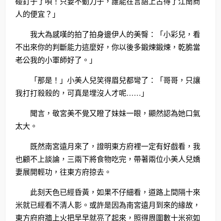
碰釘子了唄！只要不動刀子，誰能在言語上占得了江南商
人的便宜？」
我大為感嘆的拍了拍身邊伊人的美臀：「小彩兒，看
不出來你的判斷能力這麼好，你以後多鍛煉鍛煉，乾脆當
老公我的小軍師好了。」
「那是！」小美人兒笑得眉兒都彎了：「哥哥，只讓
我打打殺殺的，可真是埋沒人才呢……」
聞言，敬宮美不覺又瞪了妹妹一眼，顯然認為她口氣
太大。
既然南宮遠月來了，證明東方府裡一定有好戲看，我
也顧不上談論，三兩下將食物吃完，帶著兩位小美人兒嬌
妻展開輕功，往東方府掠去。
此刻天色已經昏黃，如果不仔細看，道路上間隔十來
米就已經看不清人影。或許是因為南宮遠月到來的緣故，
東方府府牆上火把早早就亮了起來，照得周圍數十米宛如