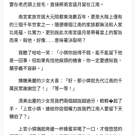
要在老虎頭上拔毛，直接將南宮遠月留在江南。
南宮家族世居大元陪都東洛數百年，更是大陸上僅有
的三個千年世家之一，隨便哪個江南的家族都無法和人家
比底蘊、比實力，更別說此次南宮遠月是帶著皇上的聖旨
而來，殺他，好像……意味著決裂吧？
我聽了哈哈一笑：「小憐你說得不錯，能不能留下他
是一回事，但如果有找他麻煩的機會，你一定要通知我，
蘭亭義不容辭。」
嬌嫩美麗的少女大喜：「好，那小憐就先代江南的千
萬民眾謝謝您了！」「等一等！」
清美出塵的少女見我們兩個越說越過分，輕輕�起了
手，「上官小憐，誰給你這個權力說我們江南人要留下天
驕伯了？」
上官小憐端起旁邊一杯蜂蜜茶喝了一口，才慢悠悠的