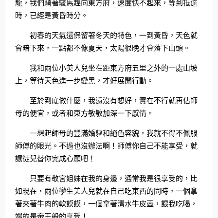
龍，我們騎著駿馬趕向東方府，速度快不起來，等到抵達
時，已經是黃昏時分。
初春的天氣還保留著冬天的特色，一到黃昏，天色就
會暗下來，一點都不像夏天，太陽很晚才會落下山頭。
我和兩位小美人兒坐在距東方府五里之外的一處山坡
上，等待天色進一步變黑，才好展開行動。
至於到底做什麼，我還沒有想好，實在不行就再佔師
母的便宜，或者和東方敏敏加深一下感情。
一想起師母的豐滿嬌軀和絕色容貌，我就不得不佩服
師傅的眼光。不過也沒辦法啊！師傅你自己不能享受，就
讓徒兒替你完成心願吧！
只要有敬宮姐妹在我的身邊，通常我是很享受的，比
如現在，兩位孿生美人兒就在自己吃東西的同時，一個拿
著夾著牛肉的軟饃饃，一個拿著清水牛皮壺，餵我吃喝，
端的是帝王般的享受！