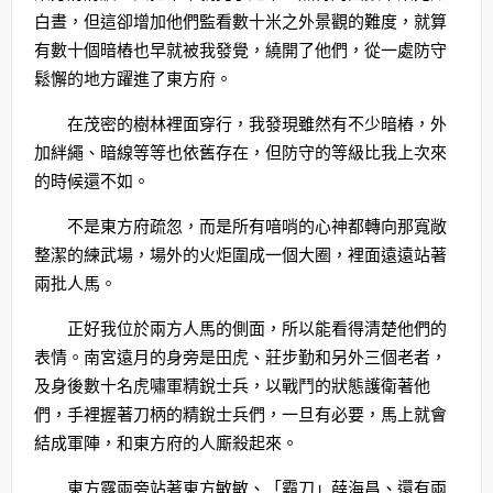
白晝，但這卻增加他們監看數十米之外景觀的難度，就算
有數十個暗樁也早就被我發覺，繞開了他們，從一處防守
鬆懈的地方躍進了東方府。
在茂密的樹林裡面穿行，我發現雖然有不少暗樁，外
加絆繩、暗線等等也依舊存在，但防守的等級比我上次來
的時候還不如。
不是東方府疏忽，而是所有喑哨的心神都轉向那寬敞
整潔的練武場，場外的火炬圍成一個大圈，裡面遠遠站著
兩批人馬。
正好我位於兩方人馬的側面，所以能看得清楚他們的
表情。南宮遠月的身旁是田虎、莊步勤和另外三個老者，
及身後數十名虎嘯軍精銳士兵，以戰鬥的狀態護衛著他
們，手裡握著刀柄的精銳士兵們，一旦有必要，馬上就會
結成軍陣，和東方府的人廝殺起來。
東方露兩旁站著東方敏敏、「霸刀」薛海昌、還有兩