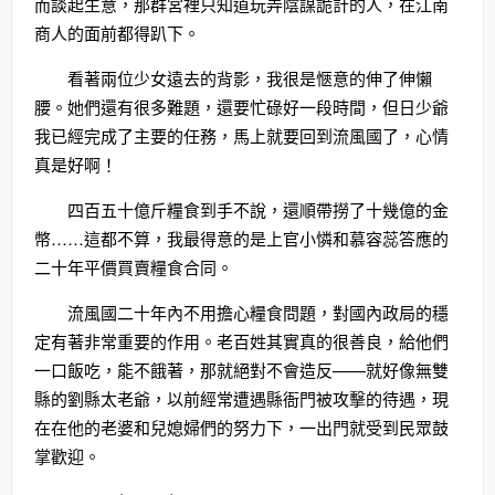
而談起生意，那群宮裡只知道玩弄陰謀詭計的人，在江南
商人的面前都得趴下。
看著兩位少女遠去的背影，我很是愜意的伸了伸懶
腰。她們還有很多難題，還要忙碌好一段時間，但日少爺
我已經完成了主要的任務，馬上就要回到流風國了，心情
真是好啊！
四百五十億斤糧食到手不說，還順帶撈了十幾億的金
幣……這都不算，我最得意的是上官小憐和慕容蕊答應的
二十年平價買賣糧食合同。
流風國二十年內不用擔心糧食問題，對國內政局的穩
定有著非常重要的作用。老百姓其實真的很善良，給他們
一口飯吃，能不餓著，那就絕對不會造反——就好像無雙
縣的劉縣太老爺，以前經常遭遇縣衙門被攻擊的待遇，現
在在他的老婆和兒媳婦們的努力下，一出門就受到民眾鼓
掌歡迎。