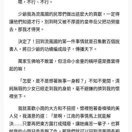
嗯，不行、不行。
少爺我為流風國的民眾們做出這麼大的貢獻，一定得
讓他們知道才行，別到時又被不厚道的皇帝岳父把功勞搶
去，那我才得哭。
決定了！回到流風國的第一件事情就是召集數百個說
書人，將日少爺的功績編成段子，傳播天下。
萬家生佛咱不敢當，但活命小金童的稱呼還是擔當得
起的嘛！
「怎麼，是不是想著無事一身輕？」不知不覺間，清
純無瑕的少女已經走到我的身前，毫不避嫌的擠到我的懷
裡坐下。
我就喜歡小雨的大方和不扭捏，懷裡抱著香噴噴的美
人兒，我滿意的道：「是啊，江南的事情馬上就能解
決……只要再把東方露打成殘廢，讓她痛苦一輩子，也算
給我的小雨兒乖乖報了仇，那我們就可以回到流風國長相