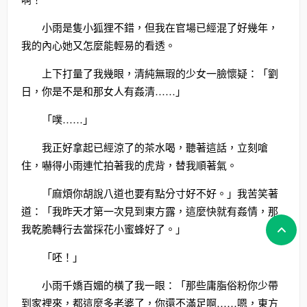
小雨是隻小狐狸不錯，但我在官場已經混了好幾年，
我的內心她又怎麼能輕易的看透。
上下打量了我幾眼，清純無瑕的少女一臉懷疑：「劉
日，你是不是和那女人有姦清……」
「噗……」
我正好拿起已經涼了的茶水喝，聽著這話，立刻嗆
住，嚇得小雨連忙拍著我的虎背，替我順著氣。
「麻煩你胡說八道也要有點分寸好不好。」我苦笑著
道：「我昨天才第一次見到東方露，這麼快就有姦情，那
我乾脆轉行去當採花小蜜蜂好了。」
「呸！」
小雨千嬌百媚的橫了我一眼：「那些庸脂俗粉你少帶
到家裡來，都這麼多老婆了，你還不滿足啊……嗯，東方